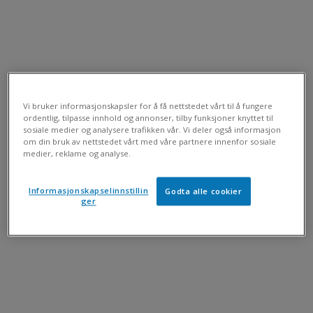
Vi bruker informasjonskapsler for å få nettstedet vårt til å fungere
ordentlig, tilpasse innhold og annonser, tilby funksjoner knyttet til
sosiale medier og analysere trafikken vår. Vi deler også informasjon
om din bruk av nettstedet vårt med våre partnere innenfor sosiale
medier, reklame og analyse.
Informasjonskapselinnstillin
Godta alle cookier
ger