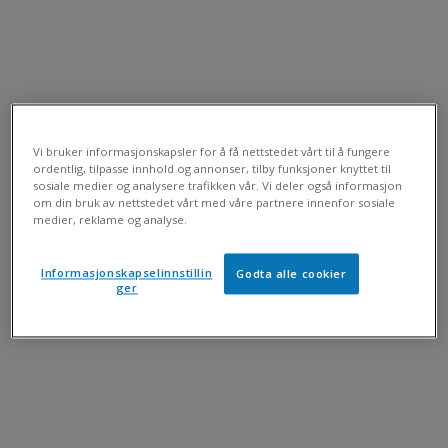
Vi bruker informasjonskapsler for å få nettstedet vårt til å fungere
ordentlig, tilpasse innhold og annonser, tilby funksjoner knyttet til
sosiale medier og analysere trafikken vår. Vi deler også informasjon
om din bruk av nettstedet vårt med våre partnere innenfor sosiale
medier, reklame og analyse.
Informasjonskapselinnstillin
Godta alle cookier
ger